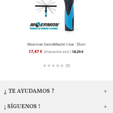
Moerman SwivelMaster t-bar · 35cm
17,47 €
(impuestos excl.)
18,39 €
Reduced price
-5%
(0)
¿ TE AYUDAMOS ?
¡ SÍGUENOS !