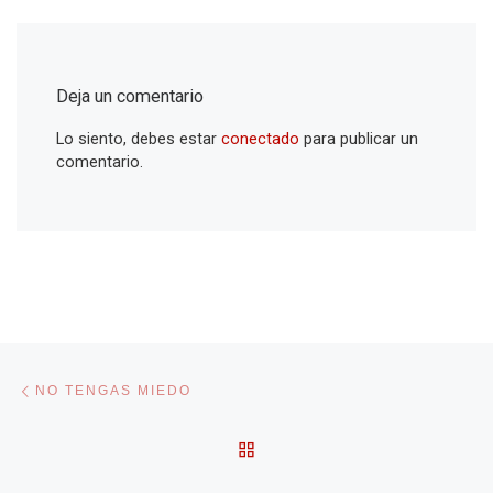
Deja un comentario
Lo siento, debes estar
conectado
para publicar un
comentario.
Navegación de entradas
Entrada anterior
NO TENGAS MIEDO
VOLVER A LA LISTA DE 
En