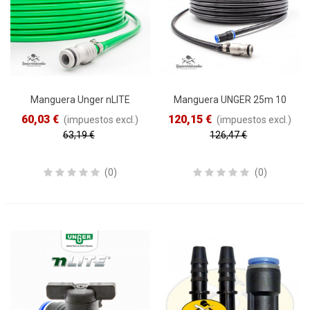
Manguera Unger nLITE
Manguera UNGER 25m 10
DuroFlex · 25m 8 mm
mm Alto Rendimiento
60,03 €
120,15 €
(impuestos excl.)
(impuestos excl.)
63,19 €
126,47 €
Reduced price
-5%
Reduced price
-5%
(0)
(0)