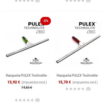
(0)
(0)
-5%
Rasqueta PULEX Technolite ·
Rasqueta PULEX Technolite ·
45cm Verde
55cm verde
13,92 €
15,70 €
(impuestos excl.)
(impuestos excl.)
14,65 €
(0)
Reduced price
-5%
(0)