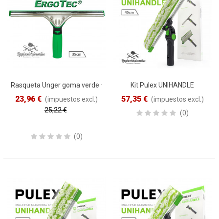
Rasqueta Unger goma verde ·
Kit Pulex UNIHANDLE
35cm
completo · 45cm
23,96 €
57,35 €
(impuestos excl.)
(impuestos excl.)
25,22 €
(0)
Reduced price
-5%
(0)