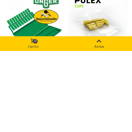
0
Carrito
Arriba
Clips de Plástico UNGER
Blíster 10 Clips de Latón
PULEX
4,89 €
1,90 €
(impuestos excl.)
(impuestos excl.)
5,26 €
(0)
Reduced price
-7%
(0)
Mostrados
1
-30 de 30 artículo(s)
La rasqueta es la herramienta principal e inprescindible para la
limpieza de cristales por el procedimiento tradicional.