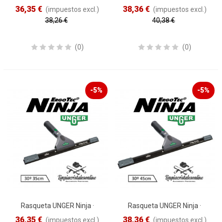
40º/35cm
40º/45cm
36,35 €
38,36 €
(impuestos excl.)
(impuestos excl.)
38,26 €
40,38 €
Reduced price
-5%
Reduced price
-5%
(0)
(0)
-5%
-5%
Rasqueta UNGER Ninja ·
Rasqueta UNGER Ninja ·
30º/35cm
30º/45cm
36,35 €
38,36 €
(impuestos excl.)
(impuestos excl.)