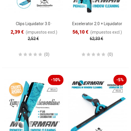
Clips Liquidator 3.0 ·
Excelerator 2.0 + Liquidator
REPUESTO
3.0 + F*LIQ · 45cm
2,39 €
56,10 €
(impuestos excl.)
(impuestos excl.)
2,52 €
62,33 €
Reduced price
-5%
Reduced price
-10%
(0)
(0)
-10%
-5%