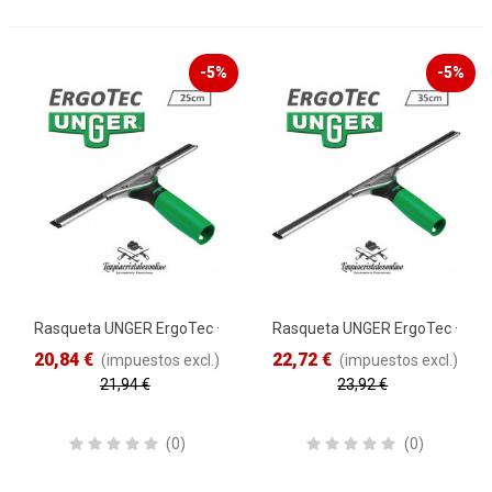
-5%
-5%
Rasqueta UNGER ErgoTec ·
Rasqueta UNGER ErgoTec ·
25cm
35cm
20,84 €
22,72 €
(impuestos excl.)
(impuestos excl.)
21,94 €
23,92 €
Reduced price
-5%
Reduced price
-5%
(0)
(0)