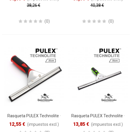
38,26 €
40,38 €
Reduced price
-5%
Reduced price
-5%
(0)
(0)
Rasqueta PULEX Technolite ·
Rasqueta PULEX Technolite ·
25cm Verde
35cm Verde
12,55 €
13,85 €
(impuestos excl.)
(impuestos excl.)