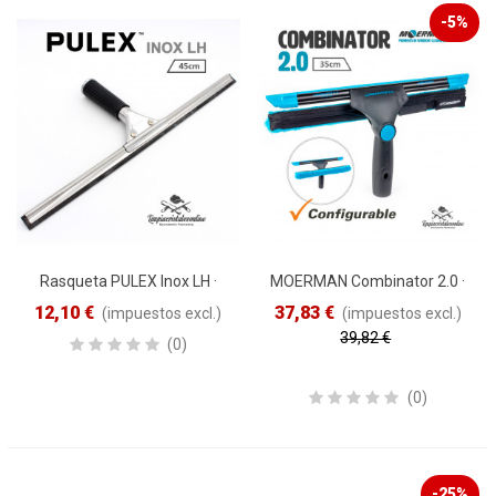
-5%
Rasqueta PULEX Inox LH ·
MOERMAN Combinator 2.0 ·
45cm
35cm
12,10 €
37,83 €
(impuestos excl.)
(impuestos excl.)
39,82 €
(0)
Reduced price
-5%
(0)
-25%