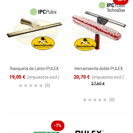
Rasqueta de Latón PULEX
Herramienta doble PULEX
TechnoDuo
19,05 €
20,70 €
(impuestos excl.)
(impuestos excl.)
27,60 €
(0)
Reduced price
-25%
(0)
-7%