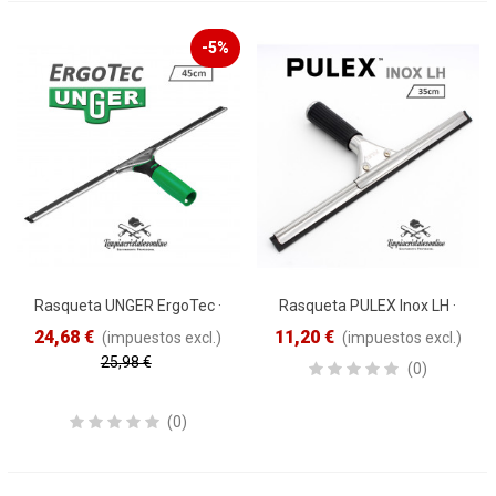
-5%
Rasqueta UNGER ErgoTec ·
Rasqueta PULEX Inox LH ·
45cm
35cm
24,68 €
11,20 €
(impuestos excl.)
(impuestos excl.)
25,98 €
(0)
Reduced price
-5%
(0)