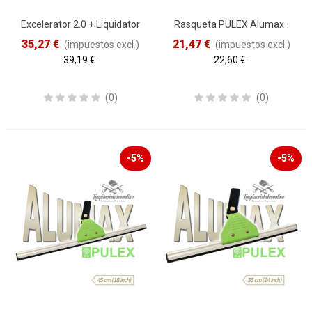
Excelerator 2.0 + Liquidator
Rasqueta PULEX Alumax ·
3.0 · 35cm
55cm
35,27 €
21,47 €
(impuestos excl.)
(impuestos excl.)
39,19 €
22,60 €
Reduced price
-10%
Reduced price
-5%
(0)
(0)
-5%
-5%