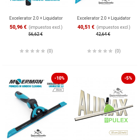
Excelerator 2.0 + Liquidator
Excelerator 2.0 + Liquidator
3.0 + F*LIQ · 35cm
3.0 · 45cm
50,96 €
40,51 €
(impuestos excl.)
(impuestos excl.)
56,62 €
42,64 €
Reduced price
-10%
Reduced price
-5%
(0)
(0)
-10%
-5%