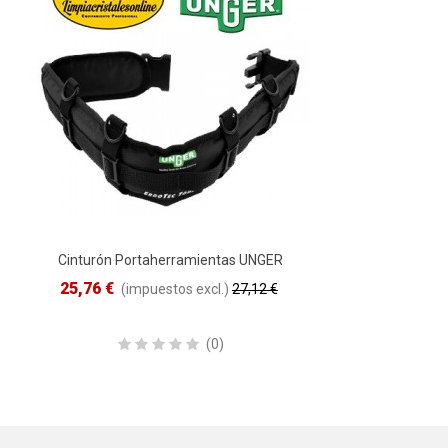
Cinturón Portaherramientas UNGER
VISTA RÁPIDA
ErgoTec
25,76 €
(impuestos excl.)
27,12 €
Reduced price
-5%
(0)