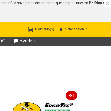
×
s. Si continúas navegando entendemos que aceptas nuestra
Política de
0
artículo(s)
Iniciar sesión
LOG
Ayuda
-5%