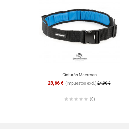
Cinturón Moerman
VISTA RÁPIDA
23,66 €
(impuestos excl.)
24,90 €
Reduced price
-5%
(0)