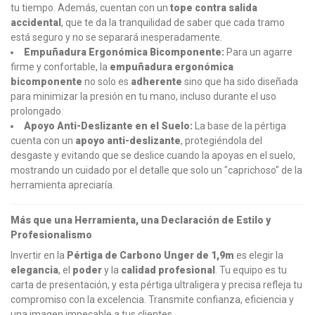
tu tiempo. Además, cuentan con un
tope contra salida
accidental
, que te da la tranquilidad de saber que cada tramo
está seguro y no se separará inesperadamente.
Empuñadura Ergonómica Bicomponente:
Para un agarre
firme y confortable, la
empuñadura ergonómica
bicomponente
no solo es
adherente
sino que ha sido diseñada
para minimizar la presión en tu mano, incluso durante el uso
prolongado.
Apoyo Anti-Deslizante en el Suelo:
La base de la pértiga
cuenta con un
apoyo anti-deslizante
, protegiéndola del
desgaste y evitando que se deslice cuando la apoyas en el suelo,
mostrando un cuidado por el detalle que solo un "caprichoso" de la
herramienta apreciaría.
Más que una Herramienta, una Declaración de Estilo y
Profesionalismo
Invertir en la
Pértiga de Carbono Unger de 1,9m
es elegir la
elegancia
, el
poder
y la
calidad profesional
. Tu equipo es tu
carta de presentación, y esta pértiga ultraligera y precisa refleja tu
compromiso con la excelencia. Transmite confianza, eficiencia y
una imagen impecable a tus clientes.