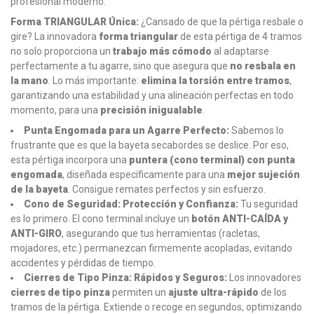
profesional moderno:
Forma TRIANGULAR Única:
¿Cansado de que la pértiga resbale o
gire? La innovadora
forma triangular
de esta pértiga de 4 tramos
no solo proporciona un
trabajo más cómodo
al adaptarse
perfectamente a tu agarre, sino que asegura que
no resbala en
la mano
. Lo más importante:
elimina la torsión entre tramos
,
garantizando una estabilidad y una alineación perfectas en todo
momento, para una
precisión inigualable
.
Punta Engomada para un Agarre Perfecto:
Sabemos lo
frustrante que es que la bayeta secabordes se deslice. Por eso,
esta pértiga incorpora una
puntera (cono terminal) con punta
engomada
, diseñada específicamente para una
mejor sujeción
de la bayeta
. Consigue remates perfectos y sin esfuerzo.
Cono de Seguridad: Protección y Confianza:
Tu seguridad
es lo primero. El cono terminal incluye un
botón ANTI-CAÍDA y
ANTI-GIRO
, asegurando que tus herramientas (racletas,
mojadores, etc.) permanezcan firmemente acopladas, evitando
accidentes y pérdidas de tiempo.
Cierres de Tipo Pinza: Rápidos y Seguros:
Los innovadores
cierres de tipo pinza
permiten un
ajuste ultra-rápido
de los
tramos de la pértiga. Extiende o recoge en segundos, optimizando