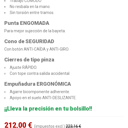
Trabajo CÓMODO
No resbala en la mano.
Sin torsión entre tramos.
Punta ENGOMADA
Para mejor sujección de la bayeta.
Cono de SEGURIDAD
Con botón ANTI-CAÍDA y ANTI-GIRO.
Cierres de tipo pinza
Ajuste RÁPIDO.
Con tope contra salida accidental.
Empuñadura ERGONÓMICA
Agarre bicomponente adherente.
Apoyo en el suelo ANTI-DESLIZANTE.
¡¡Lleva la precisión en tu bolsillo!!
212,00 €
(impuestos excl.)
223,16 €
Reduced price
-5%